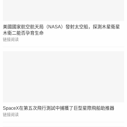
美國國家航空航天局（NASA）發射太空船，探測木星衛星
木衛二能否孕育生命
链接阅读
SpaceX在第五次飛行測試中捕獲了巨型星際飛船助推器
链接阅读